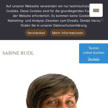
Auf unserer Webseite verwenden wir nur technisch/essentielle
Cookies. Diese Cookies sind für die grundlegenden Funktionen
der Website erforderlich. Es kommen keine Cookies zu
Marketing- und Analyse-Zwecken zum Einsatz. Details hierzu
finden Sie in unserer Datenschutzerklärung.
Verstanden
Mehr Informationen
home
>
praxis
>
team
>
sabine rudl
Termin
sabine rudl
online buchen