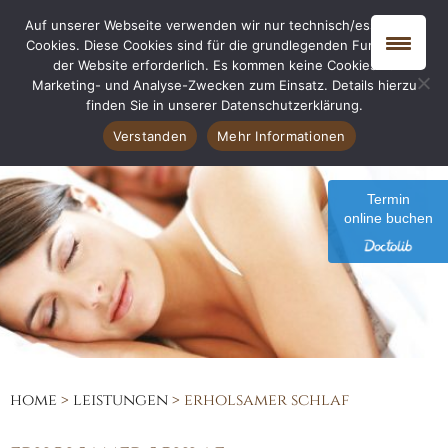
Auf unserer Webseite verwenden wir nur technisch/essentielle
Cookies. Diese Cookies sind für die grundlegenden Funktionen
der Website erforderlich. Es kommen keine Cookies zu
Marketing- und Analyse-Zwecken zum Einsatz. Details hierzu
finden Sie in unserer Datenschutzerklärung.
Verstanden
Mehr Informationen
Termin
online buchen
home
>
leistungen
>
erholsamer schlaf